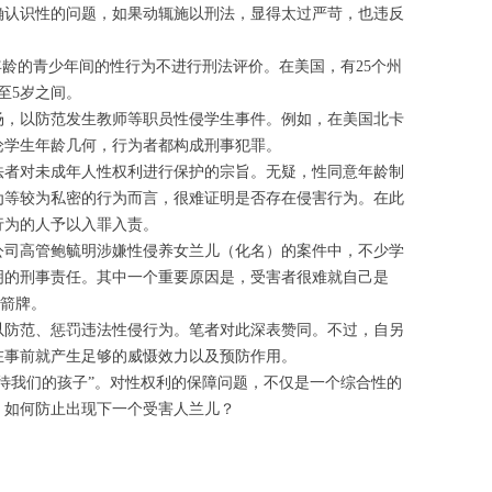
确认识性的问题，如果动辄施以刑法，显得太过严苛，也违反
年龄的青少年间的性行为不进行刑法评价。在美国，有25个州
至5岁之间。
场，以防范发生教师等职员性侵学生事件。例如，在美国北卡
论学生年龄几何，行为者都构成刑事犯罪。
法者对未成年人性权利进行保护的宗旨。无疑，性同意年龄制
为等较为私密的行为而言，很难证明是否存在侵害行为。在此
行为的人予以入罪入责。
公司高管鲍毓明涉嫌性侵养女兰儿（化名）的案件中，不少学
明的刑事责任。其中一个重要原因是，受害者很难就自己是
挡箭牌。
以防范、惩罚违法性侵行为。笔者对此深表赞同。不过，自另
在事前就产生足够的威慑效力以及预防作用。
待我们的孩子”。对性权利的保障问题，不仅是一个综合性的
：如何防止出现下一个受害人兰儿？