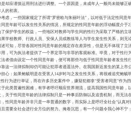
但是却应谨慎运用刑法进行调整。一个原因是，未成年人一般尚未能够正
年人的初衷。
种考虑，一些国家规定了所谓“罗密欧与朱丽叶法”，以对低于法定性同意
性同意年龄可以发生性关系的情况，所规定的性同意年龄的浮动幅度介于2
为了保护学生的权益，一些地区对教师与学生间的性行为采取了严格的立
如果学校教师、行政人员、安保人员或教练等人与学生发生性关系，则无
描述可知，尽管各国对性同意年龄的规定存在差异性，但是无不体现了立
作用，可为执法者提供了一个界定罪与非罪的客观标准。毕竟，对于性行
立法者借由设定一个性同意年龄，便可将那些与低于性同意年龄者发生性
单靠这一法律拟制却仍可能让犯罪者逍遥法外。在我国新近发生的某上市
种担心：如果鲍毓明是在受害人14岁时与之发生性关系，将很难追究鲍毓
生性行为进行举证，而在许多历史案件中，嫌疑犯都拿“受害者同意”作为
在于此类普遍性困难，有学者呼吁顺应世界潮流，提高我国性同意年龄，
之，关于性同意年龄的法律拟制只是一种事后防御以及追责机制，而无法
来，性同意年龄并非只是一串普通的数字，而实际上是呼吁全社会“认真对
而且需要全社会进行全方位的努力。掩卷沉思，有一个问题令我心神不宁