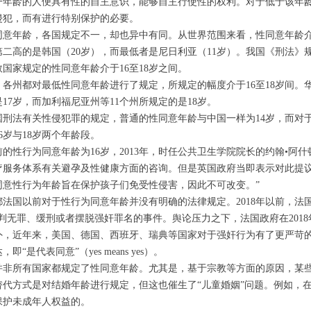
一年龄的人便具有性的自主意识，能够自主行使性的权利。对于低于该年
侵犯，而有进行特别保护的必要。
同意年龄，各国规定不一，却也异中有同。从世界范围来看，性同意年龄介
第二高的是韩国（20岁），而最低者是尼日利亚（11岁）。我国《刑法》
国家规定的性同意年龄介于16至18岁之间。
，各州都对最低性同意年龄进行了规定，所规定的幅度介于16至18岁间。华
17岁，而加利福尼亚州等11个州所规定的是18岁。
国刑法有关性侵犯罪的规定，普通的性同意年龄与中国一样为14岁，而对
6岁与18岁两个年龄段。
前的性行为同意年龄为16岁，2013年，时任公共卫生学院院长的约翰•阿
疗服务体系有关避孕及性健康方面的咨询。但是英国政府当即表示对此提议
同意性行为年龄旨在保护孩子们免受性侵害，因此不可改变。”
都法国以前对于性行为同意年龄并没有明确的法律规定。2018年以前，法
判无罪、缓刑或者摆脱强奸罪名的事件。舆论压力之下，法国政府在201
，近年来，美国、德国、西班牙、瑞典等国家对于强奸行为有了更严苛的规定，
即“是代表同意”（yes means yes）。
并非所有国家都规定了性同意年龄。尤其是，基于宗教等方面的原因，某
替代方式是对结婚年龄进行规定，但这也催生了“儿童婚姻”问题。例如，
保护未成年人权益的。