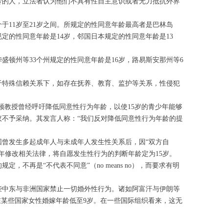
龄的人，立法者认为他们不具有性自主意识或者无力抵抗外界
于11岁至21岁之间。所规定的性同意年龄最高者是巴林岛
规定的性同意年龄是14岁，邻国日本规定的性同意年龄是13
盛顿州等33个州规定的性同意年龄是16岁，路易斯安那州等6
于特殊信赖关系下，如存在抚养、教育、监护等关系，性侵犯
什顿教授曾经呼吁降低同意性行为年龄，以使15岁的青少年能够
不予采纳。其发言人称：“我们反对降低同意性行为年龄的提
国曾发生多起成年人与未成年人发生性关系后，因“双方自
8年修改相关法律，将自愿发生性行为的判断年龄定为15岁。
不再是“不代表不同意”（no means no），而要求有明
些中东与非洲国家禁止一切婚外性行为。诸如阿富汗与伊朗等
在某些国家女性婚嫁年龄低至9岁。在一些国际组织看来，这无